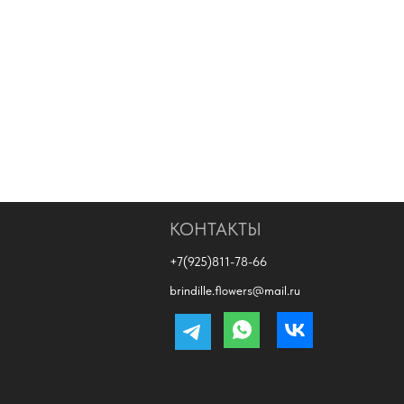
КОНТАКТЫ
+7(925)811-78-66
brindille.flowers@mail.ru