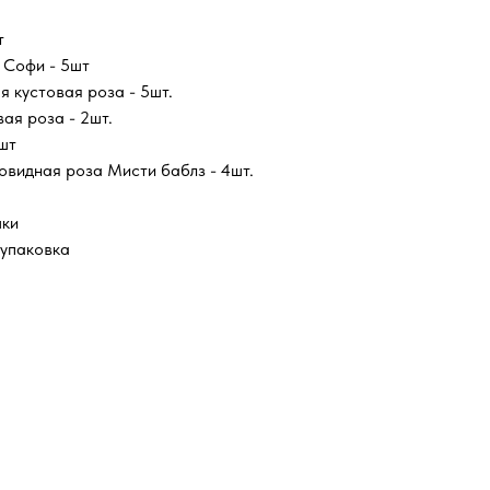
т
 Софи - 5шт
я кустовая роза - 5шт.
ая роза - 2шт.
4шт
овидная роза Мисти баблз - 4шт.
шки
упаковка