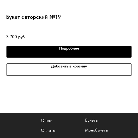
Букет авторский №19
Ав
3 700
руб.
5 
Подробнее
Добавить в корзину
Букеты
О нас
Монобукеты
Оплата