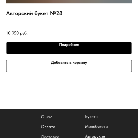
Авторский букет №28
Бу
10 950
руб.
4 
Подробнее
Добавить в корзину
Букеты
О нас
Монобукеты
Оплата
Авторские
Доставка