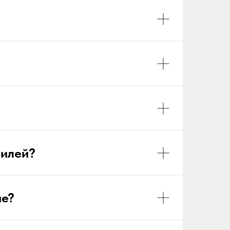
билей?
не?