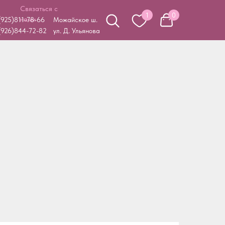
Связаться с
1
0
нами
(925)811-78-66
Можайское ш.
(926)844-72-82
ул. Д. Ульянова