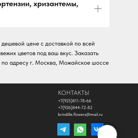
ортензии, хризантемы,
 дешевой цене с доставкой по всей
ежих цветов под ваш вкус. Заказать
е по адресу г. Москва, Можайское шоссе
КОНТАКТЫ
+7(925)811-78-66
+7(926)844-72-82
brindille.flowers@mail.ru