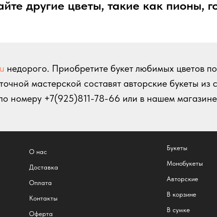
айте другие цветы, такие как пионы, г
ru
недорого. Приобретите букет любимых цветов по
очной мастерской составят авторские букеты из св
в по номеру +7(925)811-78-66 или в нашем магазин
Букеты
О нас
Монобукеты
Доставка
Авторские
Оплата
В корзине
Контакты
В сумке
Оферта