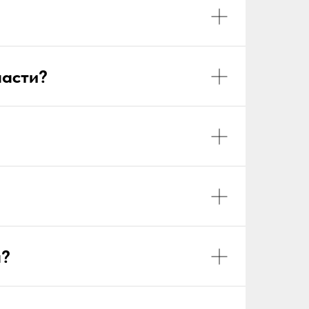
ласти?
а?